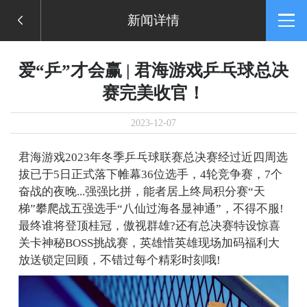
新闻详情
爱“乒”才会赢 | 君海游戏乒乓球总决
赛完美收官！
2023-12-07
君海游戏2023年冬季乒乓球联赛总决赛经过近四周选
拔已于5日正式落下帷幕36位选手，4轮竞争赛，7个
奋战的夜晚...强强比拼，能者居上终局积分赛“天
梯”攀爬战五强选手“八仙过海各显神通”，不得不服!
最终谁将登顶桂冠，傲视群雄?还有总决赛特设惊喜
关卡神秘BOSS挑战赛，英雄惜英雄现场加码福利大
放送锁定回顾，不错过每个精彩时刻哦!