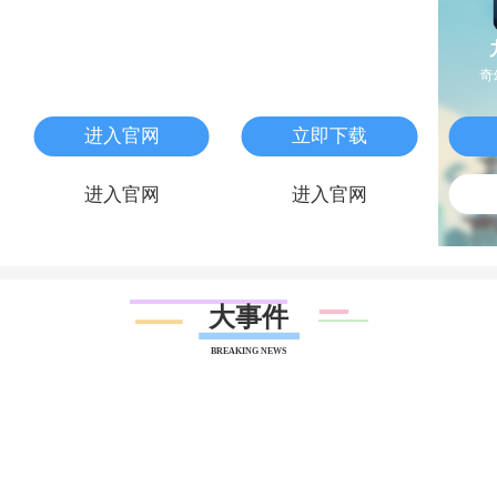
一念仙凡
蚁族崛起
一念之间，仙凡转换
昆虫世界的战争手游
奇
进入官网
立即下载
进入官网
进入官网
大事件
BREAKING NEWS
君海游戏登上“金钻榜”广东游戏企业20强
君海游戏登上“金钻榜”广东游戏企业20强